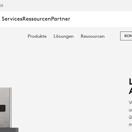
DE
 Services
Ressourcen
Partner
Produkte
Lösungen
Ressourcen
KON
V
u
ü
m