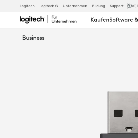
ZONE
Logitech
Logitech G
Unternehmen
Bildung
Support
AT
,
Kaufen
Software &
WIRELESS
Business
PLUS-
EMPFÄNGER: