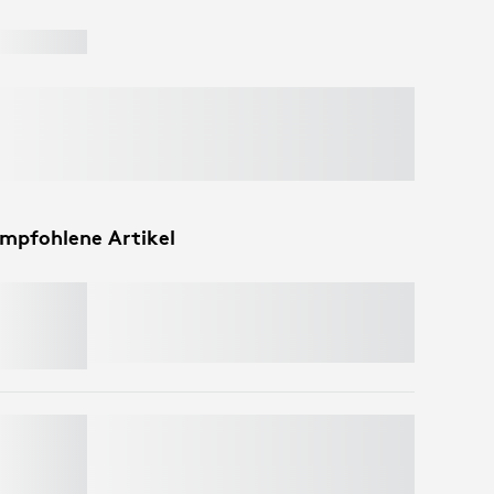
mpfohlene Artikel
LIFT
Sparen Sie 50 % auf Webcams
, wenn
Tastatur und Maus im Warenkorb enthalten
sind. Ausschlüsse gelten.*
MOBI FOLD
Sparen Sie 50 % auf Webcams
, wenn
Tastatur und Maus im Warenkorb enthalten
sind. Ausschlüsse gelten.*