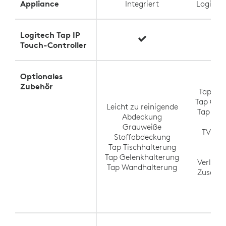
Appliance
Integriert
Logitec
Logitech Tap IP
Touch-Controller
Optionales
Zubehör
Tap Tis
Tap Gel
Leicht zu reinigende
Tap Wa
Abdeckung
S
Grauweiße
TV-Hal
Stoffabdeckung
M
Tap Tischhalterung
M
Tap Gelenkhalterung
Verläng
Tap Wandhalterung
Zusatzm
M