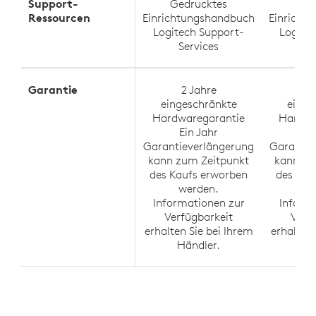
Support-
Gedrucktes
Ged
Ressourcen
Einrichtungshandbuch
Einricht
Logitech Support-
Logite
Services
Se
Garantie
2 Jahre
2
eingeschränkte
einge
Hardwaregarantie
Hardwa
Ein Jahr
Ei
Garantieverlängerung
Garantie
kann zum Zeitpunkt
kann zu
des Kaufs erworben
des Kau
werden.
w
Informationen zur
Inform
Verfügbarkeit
Verf
erhalten Sie bei Ihrem
erhalten 
Händler.
Hä