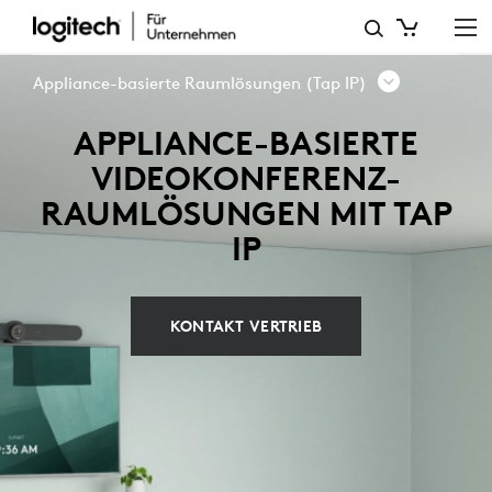
APPLIANCE-
BASIERTE
Appliance-basierte Raumlösungen (Tap IP)
RAUMLÖSUNGEN
APPLIANCE-BASIERTE
MIT
VIDEOKONFERENZ-
TAP
RAUMLÖSUNGEN MIT TAP
IP
IP
KONTAKT VERTRIEB