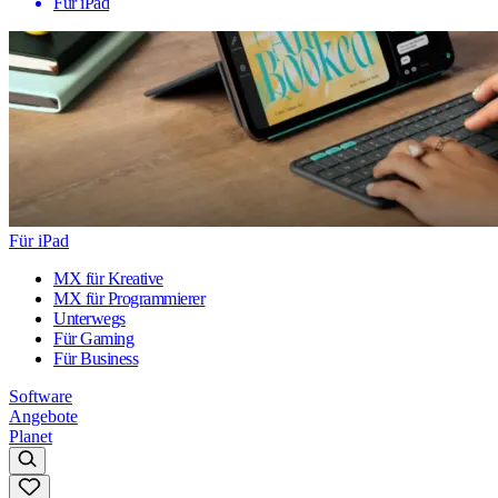
Für iPad
Für iPad
MX für Kreative
MX für Programmierer
Unterwegs
Für Gaming
Für Business
Software
Angebote
Planet