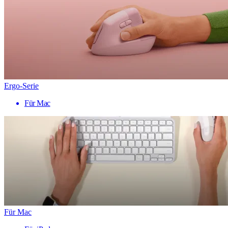
Ergo-Serie
Für Mac
Für Mac