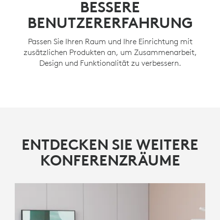
BESSERE
Vereinfachen Sie die Einrichtung und Verwaltung mit
BENUTZERERFAHRUNG
vorkonfigurierten Lösungen für Microsoft Teams
Rooms on Android oder den Zoom Rooms Appliance-
Passen Sie Ihren Raum und Ihre Einrichtung mit
Modus als alternative Bereitstellungsoptionen für
zusätzlichen Produkten an, um Zusammenarbeit,
Videokonferenzräume.
Design und Funktionalität zu verbessern.
MEHR ERFAHREN
ENTDECKEN SIE WEITERE
KONFERENZRÄUME
RALLY BAR MINI
All-in-one-Videobar für kleine bis
mittelgroße Räume