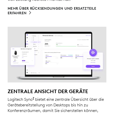
MEHR ÜBER RÜCKSENDUNGEN UND ERSATZTEILE
ERFAHREN
ZENTRALE ANSICHT DER GERÄTE
7
Logitech Sync
Logi Tune muss auf den einzelnen Gerä
bietet eine zentrale Übersicht über die
Gerätebereitstellung von Desktops bis hin zu
Konferenzräumen, damit Sie sicherstellen können,