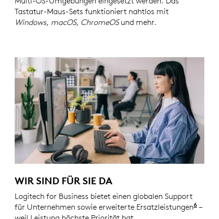
Multi-OS-Umgebungen eingesetzt werden. Das
Tastatur-Maus-Sets funktioniert nahtlos mit
Windows
,
macOS
,
ChromeOS
und mehr.
WIR SIND FÜR SIE DA
Logitech for Business bietet einen globalen Support
6
für Unternehmen sowie erweiterte Ersatzleistungen
Servi
–
weil Leistung höchste Priorität hat.