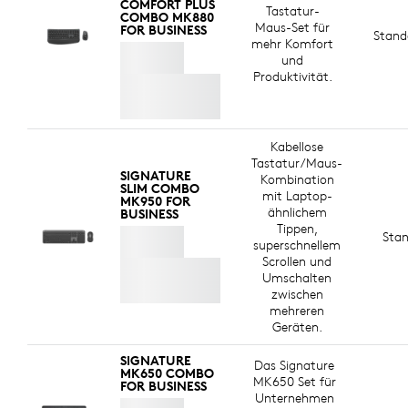
COMFORT PLUS
Tastatur-
COMBO MK880
Maus-Set für
FOR BUSINESS
Stand
HERGESTELLT AUS RECYCELTEM
mehr Komfort
KUNSTSTOFF
und
t
Produktivität.
Die Kunststoffteile in der Signature Comfort Plus
Combo MK880 for Business enthalten zertifizierten
recycelten Kunststoff – 77 % bei der Tastatur und 63 %
t
8
Kabellose
bei der Maus
Ausgenommen Kunststoff an Leiterplat
. Dies führt Altkunststoff aus entsorgter
Tastatur/Maus-
Unterhaltungselektronik einer erneuten Verwendung
SIGNATURE
Kombination
zu und trägt zugleich zur Senkung unserer CO2-Bilanz
SLIM COMBO
mit Laptop-
MK950 FOR
bei.
ähnlichem
BUSINESS
Tippen,
Sta
INFOS ZU RECYCELTEM KUNSTSTOFF
superschnellem
Scrollen und
Umschalten
zwischen
mehreren
Geräten.
SIGNATURE
Das Signature
MK650 COMBO
MK650 Set für
FOR BUSINESS
Unternehmen