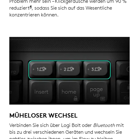
Problem mehr sein – Klickgeräusche werden um 90 %
4
reduziert
Klickgeräusche werden im Vergleich zur Log
, sodass Sie sich auf das Wesentliche
konzentrieren können.
MÜHELOSER WECHSEL
Verbinden Sie sich über Logi Bolt oder
Bluetooth
mit
bis zu drei verschiedenen Geräten und wechseln Sie
nahtlos zwischen ihnen, um im Flow zu bleiben.