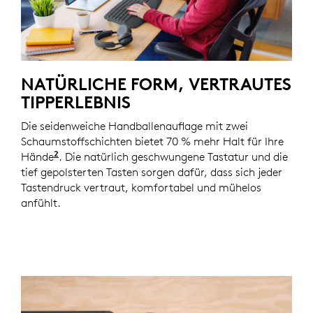
NATÜRLICHE FORM, VERTRAUTES
TIPPERLEBNIS
Die seidenweiche Handballenauflage mit zwei
Schaumstoffschichten bietet 70 % mehr Halt für Ihre
2
Hände
Basierend auf einer Studie des Logitech Ergo
. Die natürlich geschwungene Tastatur und die
tief gepolsterten Tasten sorgen dafür, dass sich jeder
Tastendruck vertraut, komfortabel und mühelos
anfühlt.