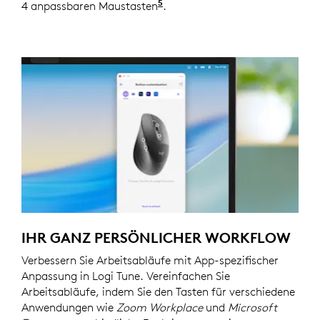
5
4 anpassbaren Maustasten
Die Anpassung des Geräts er
.
IHR GANZ PERSÖNLICHER WORKFLOW
Verbessern Sie Arbeitsabläufe mit App-spezifischer
Anpassung in Logi Tune. Vereinfachen Sie
Arbeitsabläufe, indem Sie den Tasten für verschiedene
Anwendungen wie
Zoom Workplace
und
Microsoft