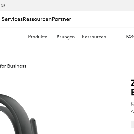
,DE
 Services
Ressourcen
Partner
Produkte
Lösungen
Ressourcen
KON
for Business
K
A