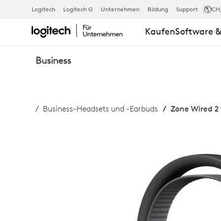
ZONE
Logitech
Logitech G
Unternehmen
Bildung
Support
CH
Kaufen
Software &
WIRED
Business
2
Business-Headsets und -Earbuds
Zone Wired 2 
FOR
BUSINESS