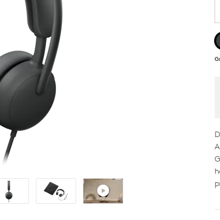
G
D
A
G
h
p