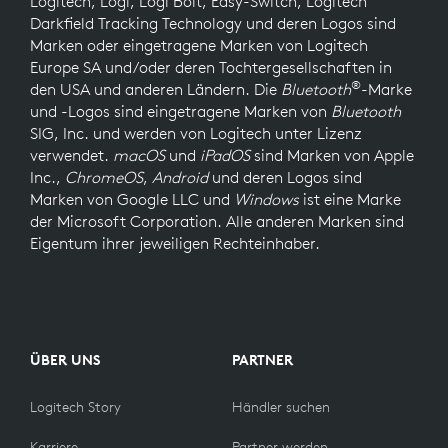
Logitech, Logi, Logi Bolt, Easy-Switch, Logitech
Darkfield Tracking Technology und deren Logos sind
Marken oder eingetragene Marken von Logitech
Europe SA und/oder deren Tochtergesellschaften in
®
den USA und anderen Ländern. Die
Bluetooth
-Marke
und -Logos sind eingetragene Marken von
Bluetooth
SIG, Inc. und werden von Logitech unter Lizenz
verwendet.
macOS
und
iPadOS
sind Marken von Apple
Inc.,
ChromeOS
,
Android
und deren Logos sind
Marken von Google LLC und
Windows
ist eine Marke
der Microsoft Corporation. Alle anderen Marken sind
Eigentum ihrer jeweiligen Rechteinhaber.
ÜBER UNS
PARTNER
Logitech Story
Händler suchen
Karriere
Partner werden