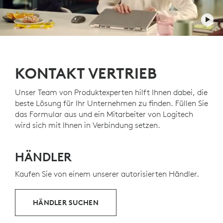
ohne Kompromisse bei Qualität und Leistung.
Moduswechseltaste
für den Wechsel
zwischen dem stufenweisen Bildlauf und dem
Freilauf
MIT RECYCELTEM KUNSTSTOFF
Schnellladung über
USB-C
Technologie für
leise Klicks
Die Kunststoffteile in MX Anywhere 3S for Business
Vorwärts-/Rückwärtstasten
enthalten 78% zertifizierten RECYCELTER
Ein-/Ausschalter
KUNSTSTOFF, um Kunststoff aus alter
KONTAKT VERTRIEB
8000-DPI-
Abtastsensor
Verbraucherelektronik ein zweites Leben zu geben.
Easy-Switch
Tasten
Dies trägt auch zur Senkung unserer CO2-Bilanz bei.
Unser Team von Produktexperten hilft Ihnen dabei, die
12
Ausgenommen Kunststoff in Leiterplattenbaugrupp
beste Lösung für Ihr Unternehmen zu finden. Füllen Sie
das Formular aus und ein Mitarbeiter von Logitech
INFOS ZU RECYCELTEM KUNSTSTOFF
wird sich mit Ihnen in Verbindung setzen.
HÄNDLER
Kaufen Sie von einem unserer autorisierten Händler.
HÄNDLER SUCHEN