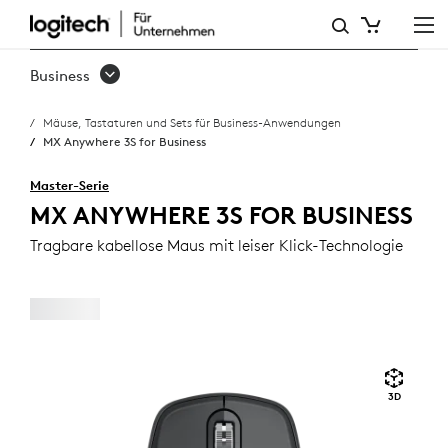
MX
ANYWHERE
Business
3S
Mäuse, Tastaturen und Sets für Business-Anwendungen
FOR
MX Anywhere 3S for Business
BUSINESS
Master-Serie
MX ANYWHERE 3S FOR BUSINESS
Tragbare kabellose Maus mit leiser Klick-Technologie
3D