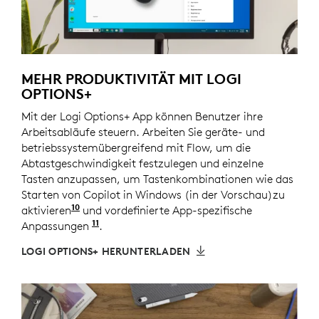
MEHR PRODUKTIVITÄT MIT LOGI
OPTIONS+
Mit der Logi Options+ App können Benutzer ihre
Arbeitsabläufe steuern. Arbeiten Sie geräte- und
betriebssystemübergreifend mit Flow, um die
Abtastgeschwindigkeit festzulegen und einzelne
Tasten anzupassen, um Tastenkombinationen wie das
Starten von Copilot in Windows (in der Vorschau)zu
10
aktivieren
Copilot in Windows (in der Vorschau) ist 
und vordefinierte App-spezifische
11
Anpassungen
verwendenErfordert die Logi Options+ 
.
LOGI OPTIONS+ HERUNTERLADEN