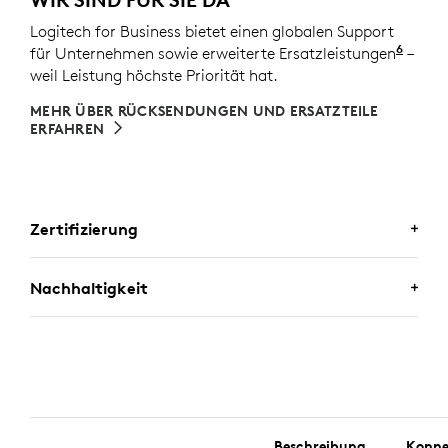
Logitech for Business bietet einen globalen Support
6
für Unternehmen sowie erweiterte Ersatzleistungen
Servi
–
weil Leistung höchste Priorität hat.
MEHR ÜBER RÜCKSENDUNGEN UND ERSATZTEILE
ERFAHREN
Zertifizierung
ZERTIFIZIERT FÜR BUSINESS-
Nachhaltigkeit
ANWENDUNGEN
Verlassen Sie sich ganz auf die Tastatur-Maus-Sets
von Logitech. Das Set funktioniert mit Chromebooks,
EINE WAHL, MIT DER SIE
da es für
Works With Chromebook
zertifiziert ist.
ZUFRIEDEN SEIN WERDEN
Außerdem erfüllt es die strengen Anforderungen des
Notebook-Zubehörprogramms „Engineered for
Intel
Beschreibung
Konne