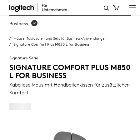
SIGNATURE
COMFORT
Business
PLUS
Mäuse, Tastaturen und Sets für Business-Anwendungen
M850
Signature Comfort Plus M850 L for Business
L
Signature Serie
FOR
SIGNATURE COMFORT PLUS M850
L FOR BUSINESS
BUSINESS
Kabellose Maus mit Handballenkissen für zusätzlichen
Komfort