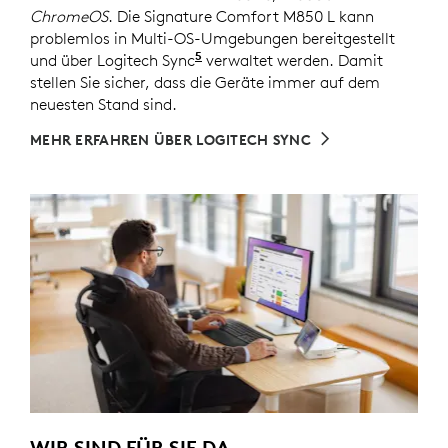
ChromeOS
. Die Signature Comfort M850 L kann
problemlos in Multi-OS-Umgebungen bereitgestellt
5
und über Logitech Sync
Erfordert Logi Tune, das auf e
verwaltet werden. Damit
stellen Sie sicher, dass die Geräte immer auf dem
neuesten Stand sind.
MEHR ERFAHREN ÜBER LOGITECH SYNC
WIR SIND FÜR SIE DA