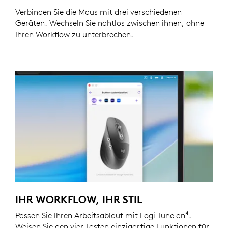
Verbinden Sie die Maus mit drei verschiedenen
Geräten. Wechseln Sie nahtlos zwischen ihnen, ohne
Ihren Workflow zu unterbrechen.
IHR WORKFLOW, IHR STIL
4
Passen Sie Ihren Arbeitsablauf mit Logi Tune an
Zur Anpas
.
Weisen Sie den vier Tasten einzigartige Funktionen für