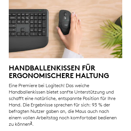
HANDBALLENKISSEN FÜR
ERGONOMISCHERE HALTUNG
Eine Premiere bei Logitech! Das weiche
Handballenkissen bietet sanfte Unterstützung und
schafft eine natürliche, entspannte Position für Ihre
Hand. Die Ergebnisse sprechen für sich: 93 % der
befragten Nutzer gaben an, die Maus auch nach
einem vollen Arbeitstag noch komfortabel bedienen
2
zu können
Basierend auf einer Studie von Logitech US
.