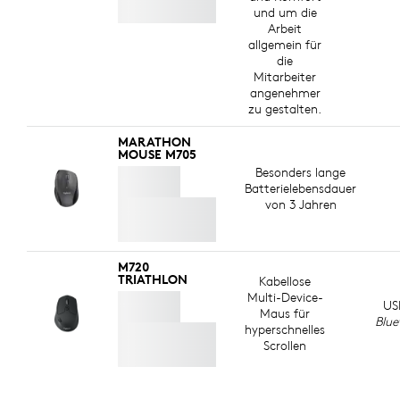
und um die
Arbeit
allgemein für
die
Mitarbeiter
angenehmer
zu gestalten.
MARATHON
MOUSE M705
Besonders lange
Batterielebensdauer
von 3 Jahren
M720
TRIATHLON
Kabellose
Multi-Device-
US
Maus für
Blue
hyperschnelles
Scrollen