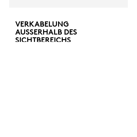
VERKABELUNG
AUSSERHALB DES
SICHTBEREICHS
Nun benötigen Sie keine Kabelführung über
mehrere Tische hinweg für die Mikrofone
mehr, sondern können sie durch Ösen mit
Hubs an der Tischunterseite verbinden.
Dadurch bleibt die Audioverkabelung
außerhalb des Sichtbereichs für ein
professionelles Erscheinungsbild.