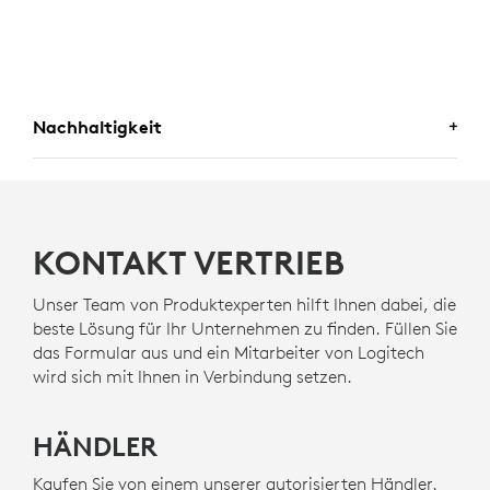
Nachhaltigkeit
EINE WAHL, MIT DER SIE
ZUFRIEDEN SEIN WERDEN
KONTAKT VERTRIEB
Logitech engagiert sich für eine nachhaltigere Welt.
Wir arbeiten aktiv daran, unseren ökologischen
Unser Team von Produktexperten hilft Ihnen dabei, die
Fußabdruck zu minimieren und den gesellschaftlichen
beste Lösung für Ihr Unternehmen zu finden. Füllen Sie
Wandel zu beschleunigen.
das Formular aus und ein Mitarbeiter von Logitech
wird sich mit Ihnen in Verbindung setzen.
HERGESTELLT MIT NEXT LIFE
PLASTICS
HÄNDLER
Die Kunststoffteile des Rally Mic Pod 2 bestehen aus
Kaufen Sie von einem unserer autorisierten Händler.