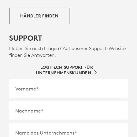
mindestens 58 % recyceltem Kunststoff. Dies schenkt
aus Unterhaltungselektronik gewonnenem altem
Kunststoff ein zweites Leben und trägt zugleich zur
HÄNDLER FINDEN
Senkung unseres CO2-Fußabdrucks bei.
INFOS ZU RECYCELTEM KUNSTSTOFF
SUPPORT
Haben Sie noch Fragen? Auf unserer Support-Website
finden Sie Antworten.
LOGITECH SUPPORT FÜR
UNTERNEHMENSKUNDEN
Vorname
*
Nachname
*
Name des Unternehmens
*