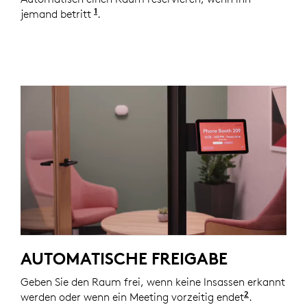
1
jemand betritt
Automationen über Logitech sind mit ei
.
AUTOMATISCHE FREIGABE
Geben Sie den Raum frei, wenn keine Insassen erkannt
2
werden oder wenn ein Meeting vorzeitig endet
Automation
.