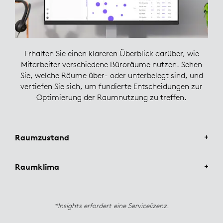
Erhalten Sie einen klareren Überblick darüber, wie
Mitarbeiter verschiedene Büroräume nutzen. Sehen
Sie, welche Räume über- oder unterbelegt sind, und
vertiefen Sie sich, um fundierte Entscheidungen zur
Optimierung der Raumnutzung zu treffen.
Raumzustand
Raumklima
Verbessern Sie das Wohlbefinden am Arbeitsplatz mit
aussagekräftigen Erkenntnissen zur Luftqualität.
*Insights erfordert eine Servicelizenz.
Schauen Sie sich die Umgebungsdaten auf
Erhalten Sie Einblicke in das Raumklima und die
Raumebene genauer an und erhalten Sie Vorschläge