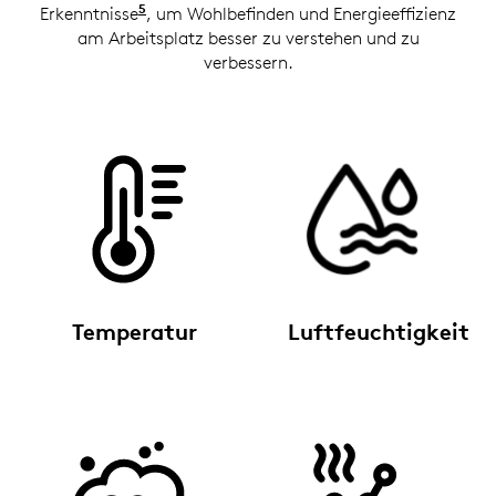
5
Erkenntnisse
Insights mit Sync erfordern eine Logitec
, um Wohlbefinden und Energieeffizienz
am Arbeitsplatz besser zu verstehen und zu
verbessern.
Temperatur
Luftfeuchtigkeit