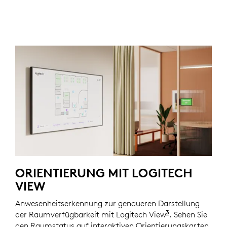
ORIENTIERUNG MIT LOGITECH
VIEW
Anwesenheitserkennung zur genaueren Darstellung
3
der Raumverfügbarkeit mit Logitech View
Erfordert eine 
. Sehen Sie
den Raumstatus auf interaktiven Orientierungskarten