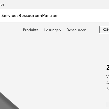
,DE
 Services
Ressourcen
Partner
Produkte
Lösungen
Ressourcen
KON
V
A
M