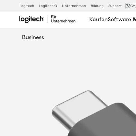
ZONE
Logitech
Logitech G
Unternehmen
Bildung
Support
CH
Kaufen
Software &
USB-
Business
C-
EMPFÄNGER