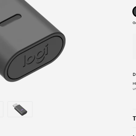
G
D
H
u
T