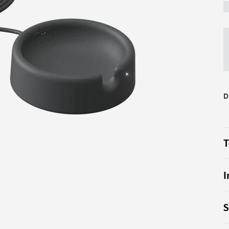
D
T
I