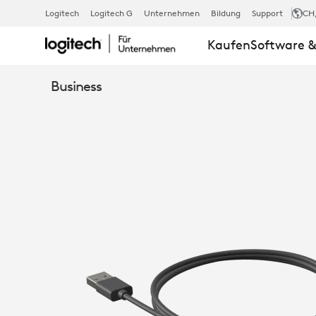
ZONE
Logitech
Logitech G
Unternehmen
Bildung
Support
CH
Kaufen
Software &
WIRELESS
Business
2
LADESTATIO