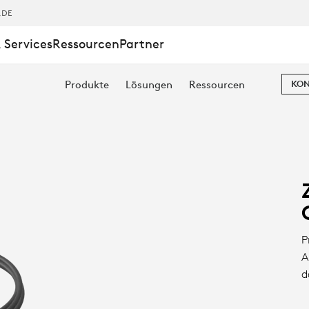
,DE
 Services
Ressourcen
Partner
Produkte
Lösungen
Ressourcen
KON
N
P
A
d