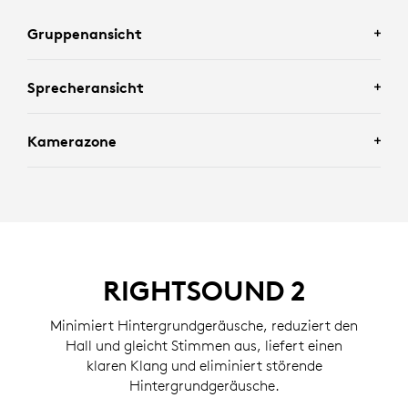
Gruppenansicht
Sprecheransicht
Verbessert Szenarien, die eine vollständige
Gruppenansicht erfordern, indem alle im Raum
Kamerazone
erfasst werden.
Ermöglicht individuell fokussierte Gespräche, indem
kürzlich aktive Sprecher im Raum erfasst werden.
Eliminiert Ablenkungen, indem basierend auf der von
einem Administrator festgelegten Zone festgelegt
wird, wer ins Bild gesetzt werden soll und wer nicht.
RIGHTSOUND 2
Minimiert Hintergrundgeräusche, reduziert den
Hall und gleicht Stimmen aus, liefert einen
klaren Klang und eliminiert störende
Hintergrundgeräusche.