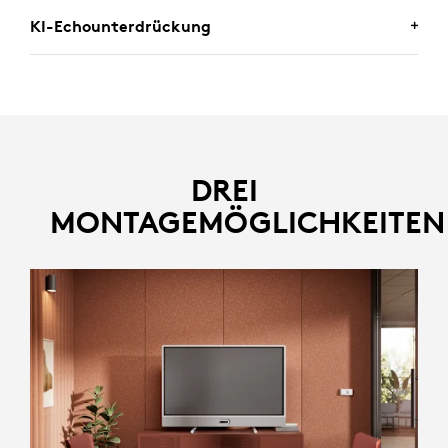
KI-Echounterdrückung
Identifiziert und beseitigt störende Geräusche wie
Tastaturklicks und HLK-Geräusche, sodass Sie sich auf
die Kerndiskussion konzentrieren können.
Reduziert Echos in größeren Räumen und sorgt so für
klare und klare Stimmen.
DREI
MONTAGEMÖGLICHKEITEN