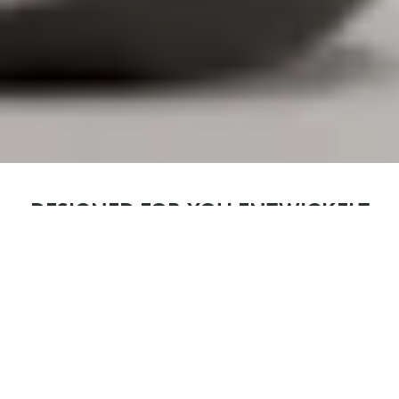
DESIGNED FOR YOU ENTWICKELT
FÜR UNTERNEHMEN.
Logi Tune gibt Ihnen die Freiheit, Ihre persönlichen
Geräte zu personalisieren, Schreibtische zu buchen
und sich mit Ihren Kollegen zu verbinden. Darüber
hinaus erhalten IT-Teams durch die Integration mit
Logitech Sync Sichtbarkeit und Kontrolle über
großflächige Bereitstellungen, was das Management
von Arbeitsplätzen für alle einfacher macht.