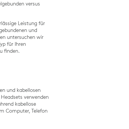
belgebunden versus
lässige Leistung für
elgebundenen und
nden untersuchen wir
yp für Ihren
zu finden.
en und kabellosen
ne Headsets verwenden
hrend kabellose
em Computer, Telefon