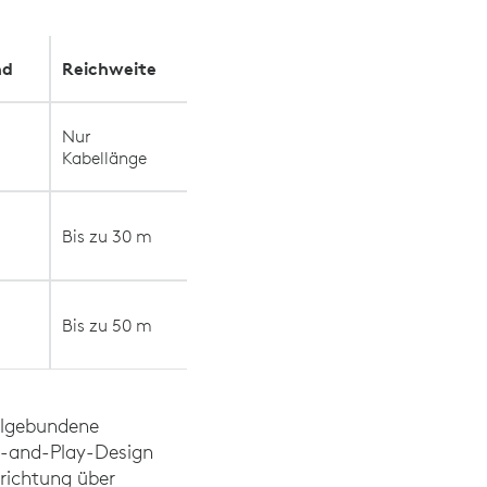
nd
Reichweite
Nur
Kabellänge
Bis zu 30 m
Bis zu 50 m
belgebundene
ug-and-Play-Design
nrichtung über