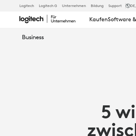
5
Logitech
Logitech G
Unternehmen
Bildung
Support
DE
Kaufen
Software &
WICHTIGE
Business
UNTERSCHIE
ZWISCHEN
KABELGEBU
5 w
UND
zwisc