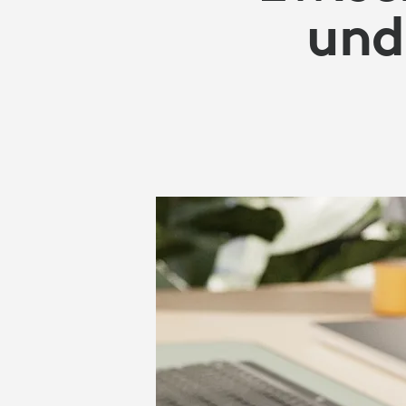
KABELLOSEN
und
ARBEITS-
HEADSETS