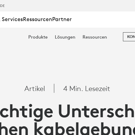
,DE
 Services
Ressourcen
Partner
Produkte
Lösungen
Ressourcen
KON
DE
Artikel
4 Min. Lesezeit
NDENEN
ichtige Untersch
hen kabelgebu