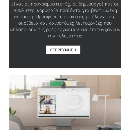
είναι οι προγραμματιστές, οι δημιουργοί και οι
αναλυτές, κορυφαία προϊόντα για βελτιωμένη
απόδοση. Προσφέρετε συσκευές με έλεγχο και
ακρίβεια και καινοτόμες λειτουργίες που
απλοποιούν τις ροές εργασιών και επιτυγχάνουν
την τελειότητα.
ΕΞΕΡΕΎΝΗΣΗ