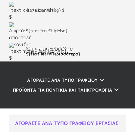
{text.klarnaMsg} $
${text.freeShipMsg}
${text.moneyBackMsg}
${text.learnΠερισσότερα}
ΑΓΟΡΆΣΤΕ ΑΝΆ ΤΎΠΟ ΓΡΑΦΕΊΟΥ
ΠΡΟΪΌΝΤΑ ΓΙΑ ΠΟΝΤΊΚΙΑ ΚΑΙ ΠΛΗΚΤΡΟΛΌΓΙΑ
ΑΓΟΡΑΣΤΕ ΑΝΑ ΤΥΠΟ ΓΡΑΦΕΙΟΥ ΕΡΓΑΣΙΑΣ