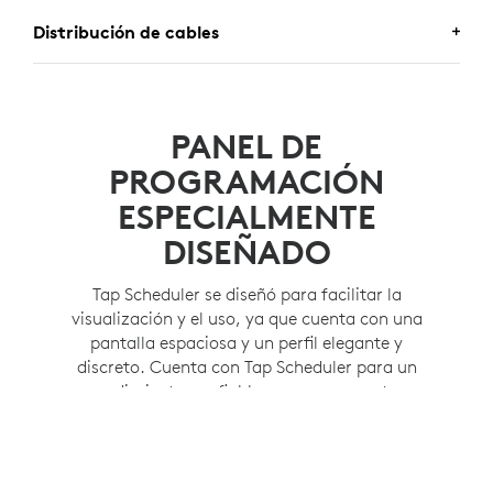
Con las piezas de montaje incluidas, asegura Tap
INSTALACIÓN EN PARED
Distribución de cables
Scheduler al marco de una puerta o una ventana para
lograr una mayor visibilidad.
Coloca y asegura Tap Scheduler en cualquier lugar de
DISTRIBUCIÓN DE CABLES
la pared.
Oculta los cables en la pared, en un parteluz o en
PANEL DE
otras direcciones gracias a las múltiples opciones de
PROGRAMACIÓN
enrutamiento.
ESPECIALMENTE
DISEÑADO
Tap Scheduler se diseñó para facilitar la
visualización y el uso, ya que cuenta con una
pantalla espaciosa y un perfil elegante y
discreto. Cuenta con Tap Scheduler para un
rendimiento confiable con componentes
resistentes que están fabricados para durar.
Ángulo plano para lograr