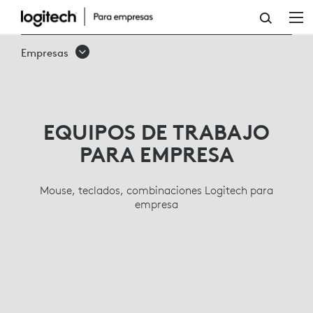
TECLADOS,
MOUSE
Empresas
INALÁMBRICOS,
LÍNEA
ERGONÓMICA
EQUIPOS DE TRABAJO
PARA
PARA EMPRESA
EMPRESA
Mouse, teclados, combinaciones Logitech para
empresa