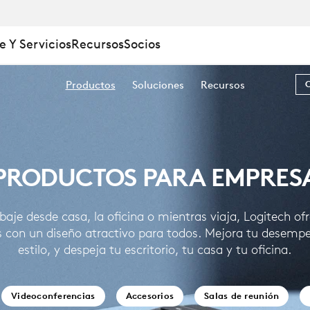
e Y Servicios
Recursos
Socios
Productos
Soluciones
Recursos
PRODUCTOS PARA EMPRES
baje desde casa, la oficina o mientras viaja, Logitech ofr
 con un diseño atractivo para todos. Mejora tu desempe
estilo, y despeja tu escritorio, tu casa y tu oficina.
Videoconferencias
Accesorios
Salas de reunión