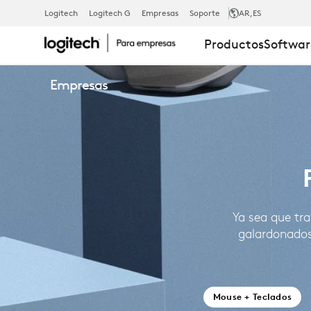
PRODUCTOS
Logitech
Logitech G
Empresas
Soporte
AR
,ES
Productos
Softwar
PARA
Empresas
EMPRESA
Ya sea que tra
galardonados
Mouse + Teclados