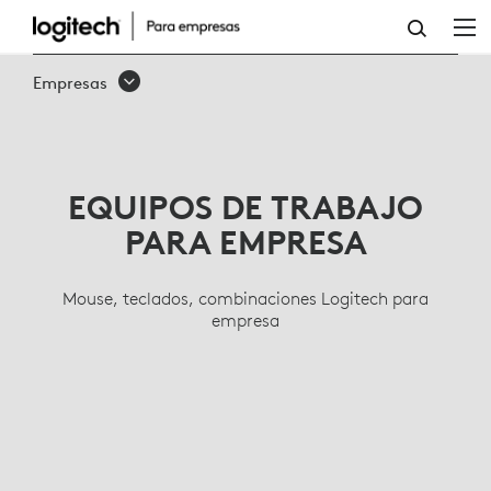
TECLADOS,
MOUSE
Empresas
INALÁMBRICOS,
LÍNEA
ERGONÓMICA
EQUIPOS DE TRABAJO
PARA
PARA EMPRESA
EMPRESA
Mouse, teclados, combinaciones Logitech para
empresa