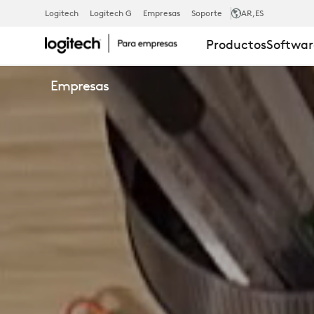
TECNOLOGÍ
Logitech
Logitech G
Empresas
Soporte
AR
,ES
Productos
Softwar
INALÁMBRIC
Empresas
LOGI
BOLT