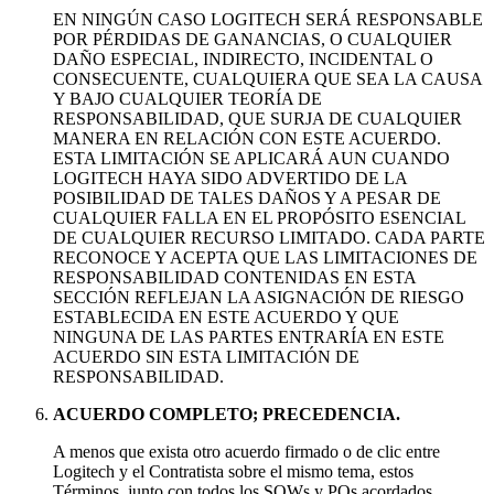
EN NINGÚN CASO LOGITECH SERÁ RESPONSABLE
POR PÉRDIDAS DE GANANCIAS, O CUALQUIER
DAÑO ESPECIAL, INDIRECTO, INCIDENTAL O
CONSECUENTE, CUALQUIERA QUE SEA LA CAUSA
Y BAJO CUALQUIER TEORÍA DE
RESPONSABILIDAD, QUE SURJA DE CUALQUIER
MANERA EN RELACIÓN CON ESTE ACUERDO.
ESTA LIMITACIÓN SE APLICARÁ AUN CUANDO
LOGITECH HAYA SIDO ADVERTIDO DE LA
POSIBILIDAD DE TALES DAÑOS Y A PESAR DE
CUALQUIER FALLA EN EL PROPÓSITO ESENCIAL
DE CUALQUIER RECURSO LIMITADO. CADA PARTE
RECONOCE Y ACEPTA QUE LAS LIMITACIONES DE
RESPONSABILIDAD CONTENIDAS EN ESTA
SECCIÓN REFLEJAN LA ASIGNACIÓN DE RIESGO
ESTABLECIDA EN ESTE ACUERDO Y QUE
NINGUNA DE LAS PARTES ENTRARÍA EN ESTE
ACUERDO SIN ESTA LIMITACIÓN DE
RESPONSABILIDAD.
ACUERDO COMPLETO; PRECEDENCIA.
A menos que exista otro acuerdo firmado o de clic entre
Logitech y el Contratista sobre el mismo tema, estos
Términos, junto con todos los SOWs y POs acordados,