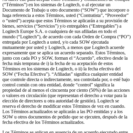
(“Términos”) en los sistemas de Logitech, o al ejecutar un
Documento de Trabajo u otro documento (“SOW”) que incorpore o
haga referencia a estos Términos, usted (“Contratista”, “Proveedor”
o “usted”) acepta que estos Términos se aplicarán a su provisión de
bienes, servicios (“Servicios”) y/o entregables (“Entregables”) a
Logitech Europe S.A. o cualquiera de sus afiliadas en todo el
mundo (“Logitech”), de acuerdo con cada Orden de Compra (“PO”)
entregada por Logitech a usted, y/o cada SOW ejecutada
mutuamente por usted y Logitech, a menos que Logitech acuerde
expresamente que se aplica un acuerdo separado. Estos Términos,
junto con cada PO y SOW, forman el “Acuerdo”, efectivo desde la
fecha más temprana de i) la fecha de su aceptación de estos
Términos en los sistemas de Logitech, o ii) la fecha efectiva del
SOW (“Fecha Efectiva”). “Afiliadas” significa cualquier entidad
que controle directa o indirectamente, sea controlada por, o esté bajo
control común con otra entidad, donde “control” significa la
propiedad de al menos el cincuenta por ciento (50%) de las acciones
o valores en circulación (que representan el derecho a votar para la
elección de directores u otra autoridad de gestión). Logitech se
reserva el derecho de modificar estos Términos de vez en cuando.
Los Términos actualizados se aplicarán a las PO emitidas y a los
SOW u otros documentos de pedido que se ejecuten, después de la
fecha efectiva de los Términos actualizados.
Los Términos se aplican en ausencia de un acuerdo ejecutado entre