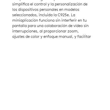
simplifica el control y la personalización de
los dispositivos personales en modelos
seleccionados, incluida la C925e. La
miniaplicación funciona sin interferir en tu
pantalla para una colaboración de vídeo sin
interrupciones, al proporcionar zoom,
ajustes de color y enfoque manual, y facilitar
la descarga de actualizaciones de firmware.
CERTIFICACIÓN EMPRESARIAL
C925e está certificada para
Google Meet
y funciona
con otras aplicaciones populares, incluidas
Microsoft
Teams, BlueJeans, GoTo Meeting, Pexip, RingCentral
y