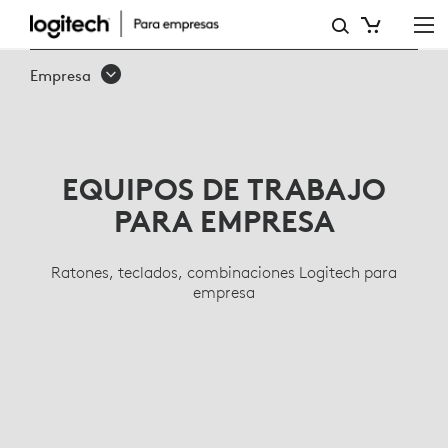
TECLADOS,
RATONES
Empresa
INALÁMBRICOS,
LÍNEA
ERGONÓMICA
EQUIPOS DE TRABAJO
PARA
PARA EMPRESA
EMPRESA
Ratones, teclados, combinaciones Logitech para
empresa