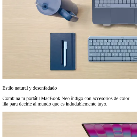
Estilo natural y desenfadado
Combina tu portátil MacBook Neo índigo con accesorios de color
lila para decirle al mundo que es indudablemente tuyo.