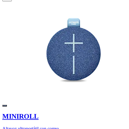
MINIROLL
Altavoz ultraportátil con correa.