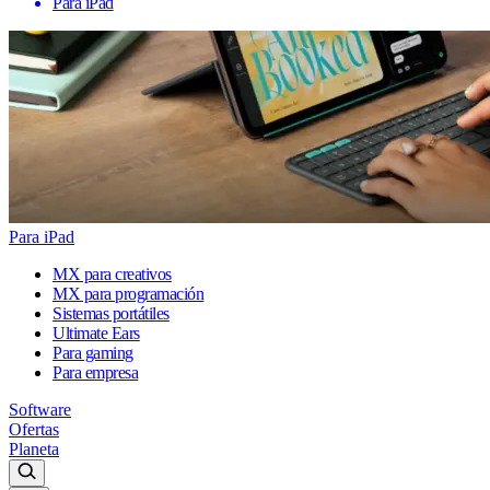
Para iPad
Para iPad
MX para creativos
MX para programación
Sistemas portátiles
Ultimate Ears
Para gaming
Para empresa
Software
Ofertas
Planeta