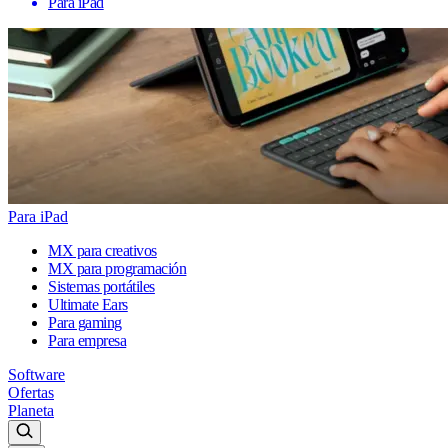
Para iPad
Para iPad
MX para creativos
MX para programación
Sistemas portátiles
Ultimate Ears
Para gaming
Para empresa
Software
Ofertas
Planeta