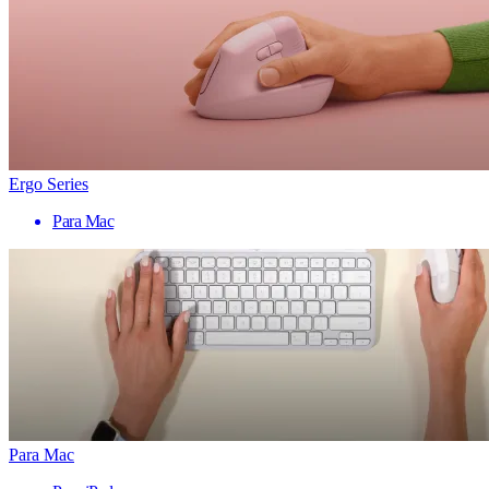
Ergo Series
Para Mac
Para Mac