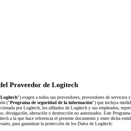
 del Proveedor de Logitech
"
Logitech
") exigen a todos sus proveedores, proveedores de servicios y
ión ("
Programa de seguridad de la información
") que incluya medida
rcionada por Logitech, los afiliados de Logitech y sus empleados, repres
so, divulgación, alteración o destrucción no autorizados. Este Programa
itech a la que hace referencia el presente documento y entre dicha enti
esario, para garantizar la protección de los Datos de Logitech: