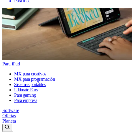
Para iPad
Para iPad
MX para creativos
MX para programación
Sistemas portátiles
Ultimate Ears
Para gaming
Para empresa
Software
Ofertas
Planeta