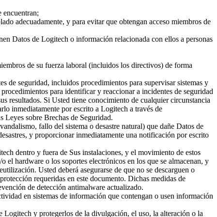
e encuentran;
trolado adecuadamente, y para evitar que obtengan acceso miembros de
ionen Datos de Logitech o información relacionada con ellos a personas
mbros de su fuerza laboral (incluidos los directivos) de forma
tes de seguridad, incluidos procedimientos para supervisar sistemas y
 procedimientos para identificar y reaccionar a incidentes de seguridad
sus resultados. Si Usted tiene conocimiento de cualquier circunstancia
rlo inmediatamente por escrito a Logitech a través de
as Leyes sobre Brechas de Seguridad.
vandalismo, fallo del sistema o desastre natural) que dañe Datos de
esastres, y proporcionar inmediatamente una notificación por escrito
tech dentro y fuera de Sus instalaciones, y el movimiento de estos
y/o el hardware o los soportes electrónicos en los que se almacenan, y
 reutilización. Usted deberá asegurarse de que no se descarguen o
de protección requeridas en este documento. Dichas medidas de
prevención de detección antimalware actualizado.
ctividad en sistemas de información que contengan o usen información
 Logitech y protegerlos de la divulgación, el uso, la alteración o la