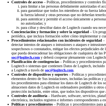
Controles de acceso
– Políticas, procedimientos y controles fís
para limitar a las personas debidamente autorizadas el acc
para garantizar que todos los miembros de su fuerza lab
la fuerza laboral y otras personas que no deberían tenerlo
para autenticar y permitir el acceso únicamente a person
no autorizadas; y
para cifrar y descifrar datos de Logitech cuando sea neces
Concienciación y formación y sobre la seguridad
– Un progra
periódica, que incluya formación sobre cómo implementar y cu
Procedimientos relacionados con incidentes de seguridad
– 
detectar intentos de ataques o intrusiones o ataques e intrusion
sospechosos o constatados, mitigar los efectos perjudiciales de
que pueda desencadenar las obligaciones de cualquiera de las Pa
soc@logitech.com
y deberá cooperar plenamente con Logitech 
Planificación de contingencias
– Políticas y procedimientos pa
Logitech o sistemas que contienen Datos de Logitech, incluido 
a Logitech a través de
soc@logitech.com
.
Controles de dispositivos y soportes
– Políticas y procedimien
elementos dentro de Sus instalaciones, incluidas las políticas y
los procedimientos para eliminar los datos de Logitech de los so
almacenen datos de Logitech en ordenadores portátiles u otros d
protección incluirán, entre otras, que todos los dispositivos qu
Controles de auditoría
– Hardware, software, servicios, plat
electrónica, incluidos registros e informes correspondientes a e
Políticas y procedimientos
– Políticas y procedimientos para ga