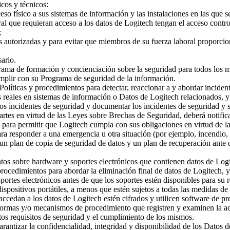
icos y técnicos:
eso físico a sus sistemas de información y las instalaciones en las que s
oral que requieran acceso a los datos de Logitech tengan el acceso con
;
as autorizadas y para evitar que miembros de su fuerza laboral proporc
ario.
ma de formación y concienciación sobre la seguridad para todos los mie
mplir con su Programa de seguridad de la información.
Políticas y procedimientos para detectar, reaccionar a y abordar inciden
es reales en sistemas de información o Datos de Logitech relacionados, y
 los incidentes de seguridad y documentar los incidentes de seguridad y 
rtes en virtud de las Leyes sobre Brechas de Seguridad, deberá notifica
para permitir que Logitech cumpla con sus obligaciones en virtud de l
ra responder a una emergencia u otra situación (por ejemplo, incendio, 
un plan de copia de seguridad de datos y un plan de recuperación ante d
tos sobre hardware y soportes electrónicos que contienen datos de Logi
 procedimientos para abordar la eliminación final de datos de Logitech, 
portes electrónicos antes de que los soportes estén disponibles para su
ispositivos portátiles, a menos que estén sujetos a todas las medidas 
e accedan a los datos de Logitech estén cifrados y utilicen software de 
aformas y/o mecanismos de procedimiento que registren y examinen la a
stos requisitos de seguridad y el cumplimiento de los mismos.
rantizar la confidencialidad, integridad y disponibilidad de los Datos de