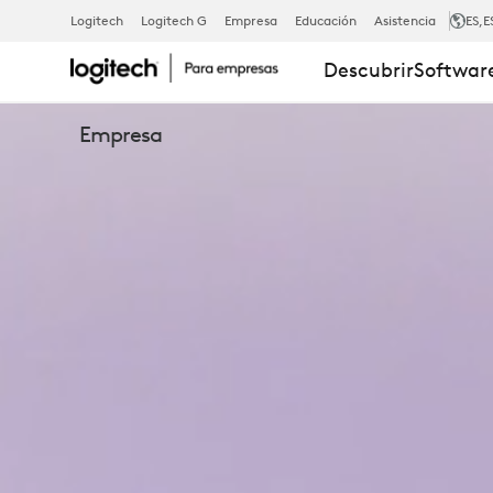
LOGITECH
Logitech
Logitech G
Empresa
Educación
Asistencia
ES
,E
Descubrir
Software
TAP
Empresa
SCHEDULER
PARA
SALAS
DE