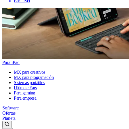
Para iPad
Para iPad
MX para creativos
MX para programación
Sistemas portátiles
Ultimate Ears
Para gaming
Para empresa
Software
Ofertas
Planeta