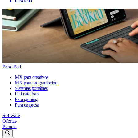
Para iPad
Para iPad
MX para creativos
MX para programación
Sistemas portátiles
Ultimate Ears
Para gaming
Para empresa
Software
Ofertas
Planeta