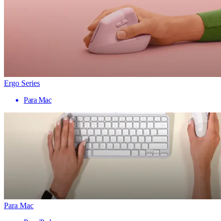
Ergo Series
Para Mac
Para Mac