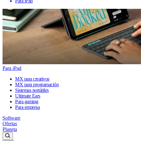
Para iPad
Para iPad
MX para creativos
MX para programación
Sistemas portátiles
Ultimate Ears
Para gaming
Para empresa
Software
Ofertas
Planeta