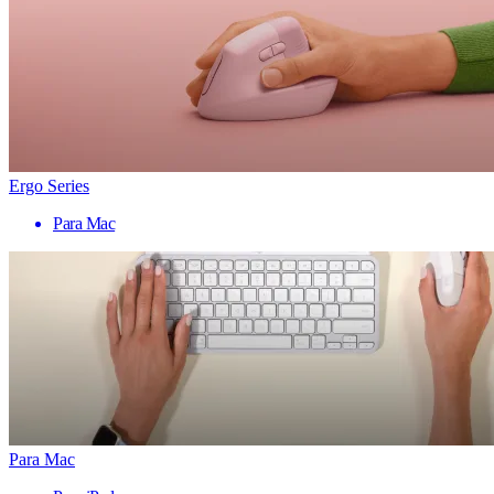
Ergo Series
Para Mac
Para Mac