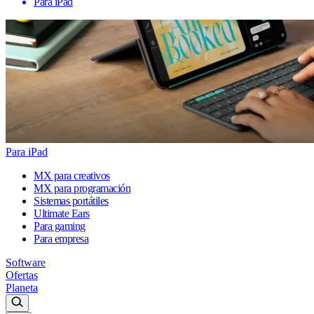
Para iPad
Para iPad
MX para creativos
MX para programación
Sistemas portátiles
Ultimate Ears
Para gaming
Para empresa
Software
Ofertas
Planeta