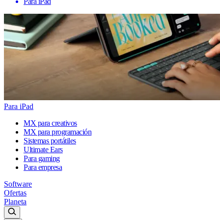
Para iPad
Para iPad
MX para creativos
MX para programación
Sistemas portátiles
Ultimate Ears
Para gaming
Para empresa
Software
Ofertas
Planeta