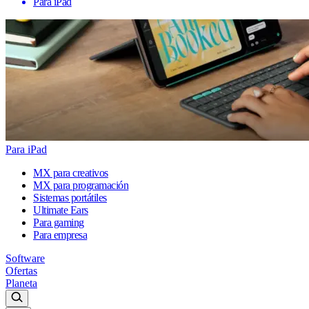
Para iPad
Para iPad
MX para creativos
MX para programación
Sistemas portátiles
Ultimate Ears
Para gaming
Para empresa
Software
Ofertas
Planeta