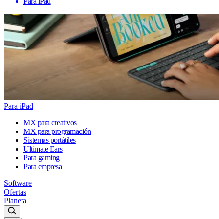
Para iPad
Para iPad
MX para creativos
MX para programación
Sistemas portátiles
Ultimate Ears
Para gaming
Para empresa
Software
Ofertas
Planeta