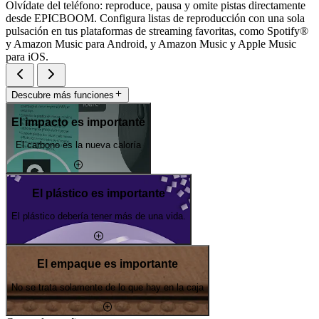
Olvídate del teléfono: reproduce, pausa y omite pistas directamente
desde EPICBOOM. Configura listas de reproducción con una sola
pulsación en tus plataformas de streaming favoritas, como Spotify®
y Amazon Music para Android, y Amazon Music y Apple Music
para iOS.
Descubre más funciones
El impacto es importante
El carbono es la nueva caloría
El plástico es importante
El plástico debería tener más de una vida.
El empaque es importante
No se trata solamente de lo que hay en la caja