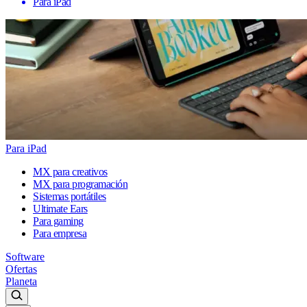
Para iPad
Para iPad
MX para creativos
MX para programación
Sistemas portátiles
Ultimate Ears
Para gaming
Para empresa
Software
Ofertas
Planeta