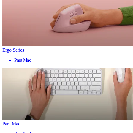
Ergo Series
Para Mac
Para Mac