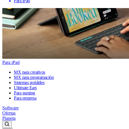
Para iPad
Para iPad
MX para creativos
MX para programación
Sistemas portátiles
Ultimate Ears
Para gaming
Para empresa
Software
Ofertas
Planeta