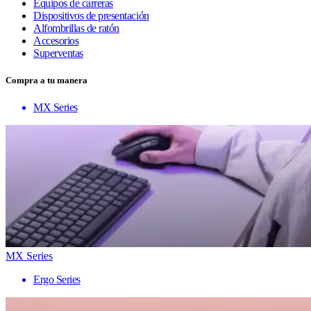
Equipos de carreras
Dispositivos de presentación
Alfombrillas de ratón
Accesorios
Superventas
Compra a tu manera
MX Series
MX Series
Ergo Series