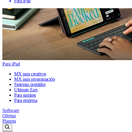
Para iPad
Para iPad
MX para creativos
MX para programación
Sistemas portátiles
Ultimate Ears
Para gaming
Para empresa
Software
Ofertas
Planeta