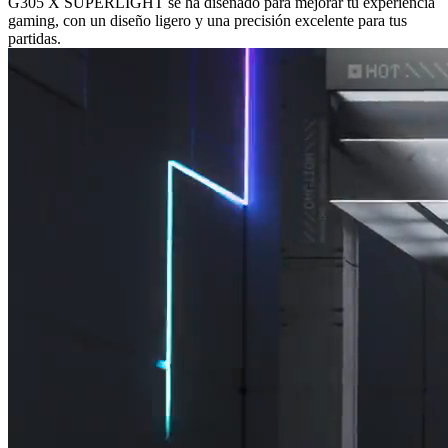
G305 X SUPERLIGHT se ha diseñado para mejorar tu experiencia
gaming, con un diseño ligero y una precisión excelente para tus
partidas.