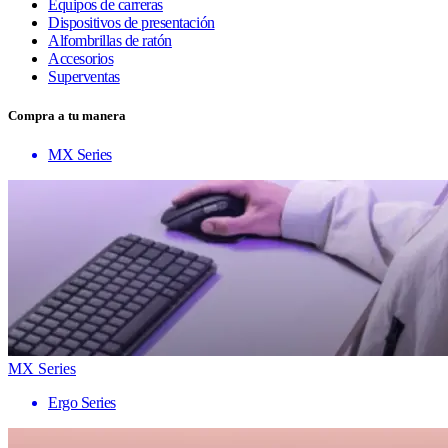
Equipos de carreras
Dispositivos de presentación
Alfombrillas de ratón
Accesorios
Superventas
Compra a tu manera
MX Series
MX Series
Ergo Series