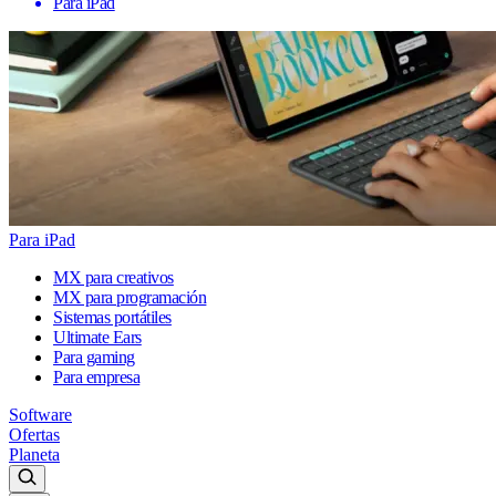
Para iPad
Para iPad
MX para creativos
MX para programación
Sistemas portátiles
Ultimate Ears
Para gaming
Para empresa
Software
Ofertas
Planeta