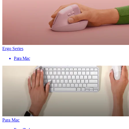
Ergo Series
Para Mac
Para Mac