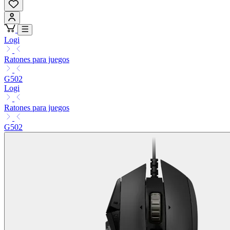
Logi
Ratones para juegos
G502
Logi
Ratones para juegos
G502