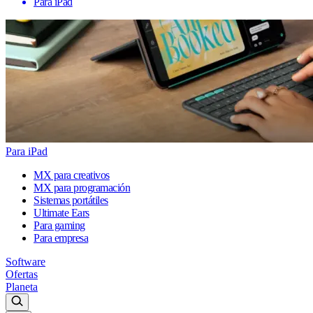
Para iPad
Para iPad
MX para creativos
MX para programación
Sistemas portátiles
Ultimate Ears
Para gaming
Para empresa
Software
Ofertas
Planeta