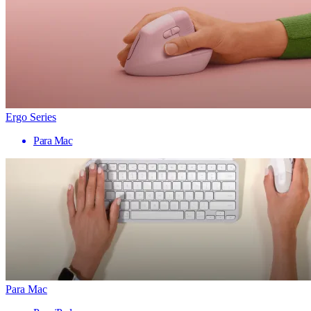
Ergo Series
Para Mac
Para Mac