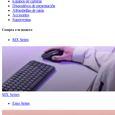
Equipos de carreras
Dispositivos de presentación
Alfombrillas de ratón
Accesorios
Superventas
Compra a tu manera
MX Series
MX Series
Ergo Series