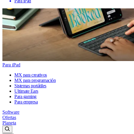
Para iPad
Para iPad
MX para creativos
MX para programación
Sistemas portátiles
Ultimate Ears
Para gaming
Para empresa
Software
Ofertas
Planeta