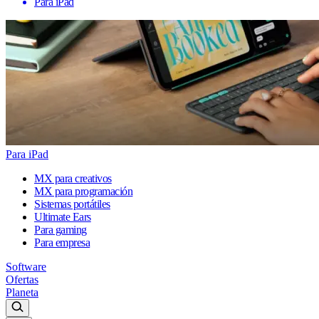
Para iPad
Para iPad
MX para creativos
MX para programación
Sistemas portátiles
Ultimate Ears
Para gaming
Para empresa
Software
Ofertas
Planeta