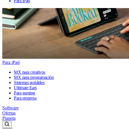
Para iPad
Para iPad
MX para creativos
MX para programación
Sistemas portátiles
Ultimate Ears
Para gaming
Para empresa
Software
Ofertas
Planeta