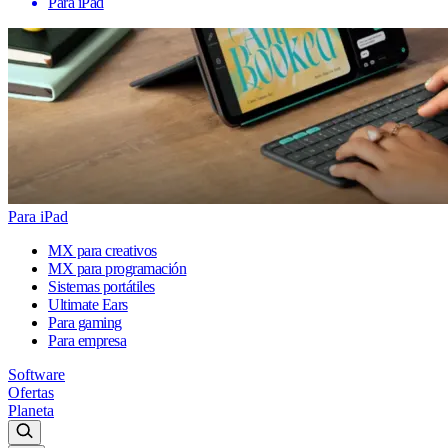
Para iPad
Para iPad
MX para creativos
MX para programación
Sistemas portátiles
Ultimate Ears
Para gaming
Para empresa
Software
Ofertas
Planeta