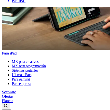
Para iPad
Para iPad
MX para creativos
MX para programación
Sistemas portátiles
Ultimate Ears
Para gaming
Para empresa
Software
Ofertas
Planeta