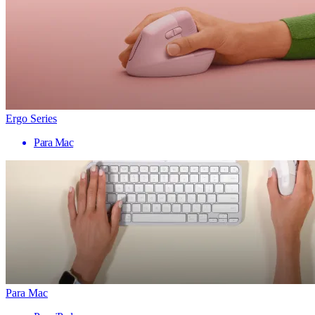
Ergo Series
Para Mac
Para Mac