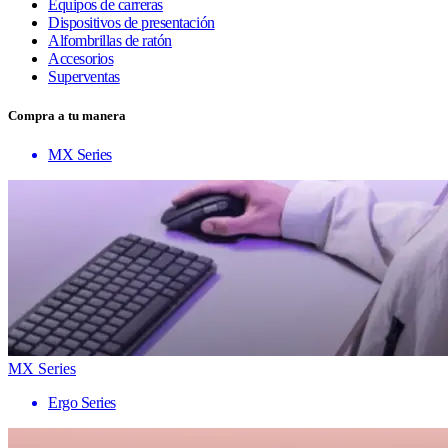
Equipos de carreras
Dispositivos de presentación
Alfombrillas de ratón
Accesorios
Superventas
Compra a tu manera
MX Series
MX Series
Ergo Series