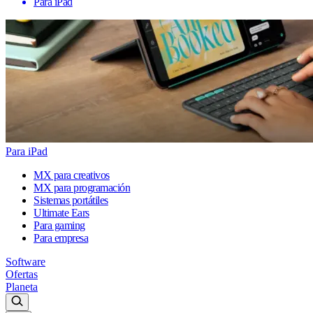
Para iPad
Para iPad
MX para creativos
MX para programación
Sistemas portátiles
Ultimate Ears
Para gaming
Para empresa
Software
Ofertas
Planeta