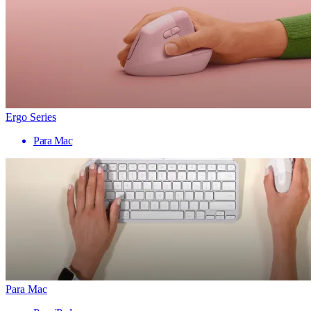
Ergo Series
Para Mac
Para Mac