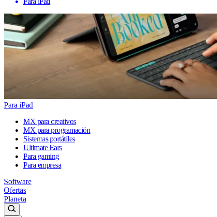
Para iPad
Para iPad
MX para creativos
MX para programación
Sistemas portátiles
Ultimate Ears
Para gaming
Para empresa
Software
Ofertas
Planeta