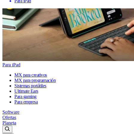
Para iPad
Para iPad
MX para creativos
MX para programación
Sistemas portátiles
Ultimate Ears
Para gaming
Para empresa
Software
Ofertas
Planeta