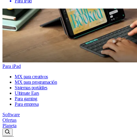
Para iPad
Para iPad
MX para creativos
MX para programación
Sistemas portátiles
Ultimate Ears
Para gaming
Para empresa
Software
Ofertas
Planeta